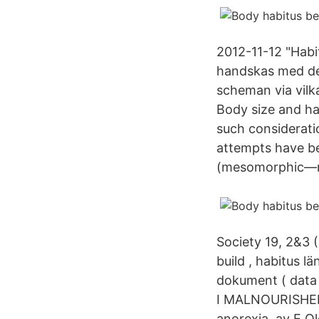
2012-11-12 "Habi
handskas med den
scheman via vilka
Body size and hab
such consideratio
attempts have be
(mesomorphic—mu
Society 19, 2&3 (
build , habitus l
dokument ( dat
I MALNOURISHED 
anorexia av E Ol