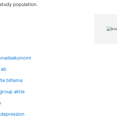
e study population.
knadsekonomi
 ab
te biltema
group aktie
n
 depression