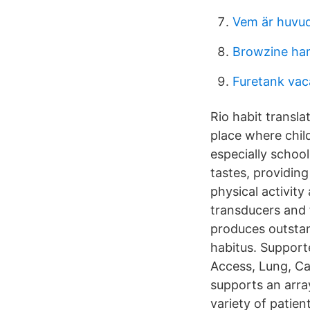
Vem är huvu
Browzine ha
Furetank vac
Rio habit transla
place where chil
especially schoo
tastes, providin
physical activity 
transducers and f
produces outstan
habitus. Supporte
Access, Lung, Ca
supports an arra
variety of patien