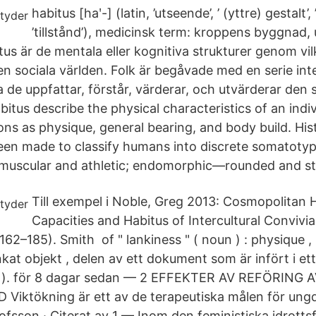
habitus [haʹ-] (latin, ’utseende’, ’ (yttre) gestalt’
’tillstånd’), medicinsk term: kroppens byggnad, 
tus är de mentala eller kognitiva strukturer genom vi
 sociala världen. Folk är begåvade med en serie int
 de uppfattar, förstår, värderar, och utvärderar den s
itus describe the physical characteristics of an indi
ns as physique, general bearing, and body build. Hist
en made to classify humans into discrete somatoty
scular and athletic; endomorphic—rounded and st
Till exempel i Noble, Greg 2013: Cosmopolitan 
Capacities and Habitus of Intercultural Convivia
162–185). Smith of " lankiness " ( noun ) : physique , 
änkat objekt , delen av ett dokument som är infört i e
a ). för 8 dagar sedan — 2 EFFEKTER AV REFÖRING
Viktökning är ett av de terapeutiska målen för un
ofsson · Citerat av 1 — Inom den feministiska idrott