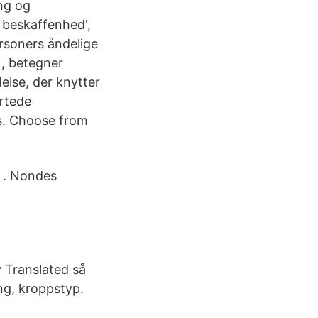
ing og
 beskaffenhed',
ersoners åndelige
 , betegner
else, der knytter
artede
ds. Choose from
t . Nondes
v Translated så
ng, kroppstyp.