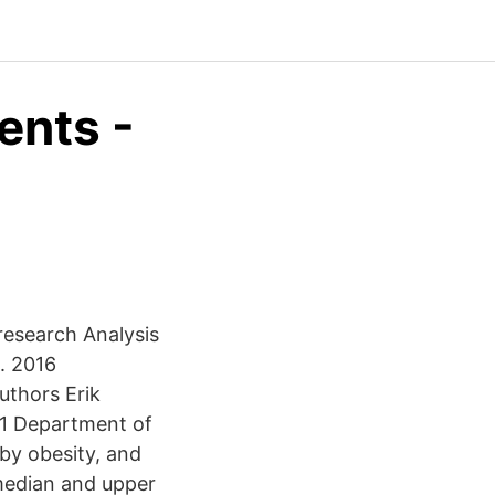
ents -
 research Analysis
. 2016
uthors Erik
s 1 Department of
by obesity, and
 median and upper