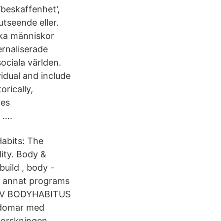
, ’beskaffenhet’,
utseende eller.
lka människor
ernaliserade
ociala världen.
vidual and include
orically,
pes
 ….
Habits: The
lity. Body &
build , body -
tt annat programs
 AV BODYHABITUS
gdomar med
sforskningen