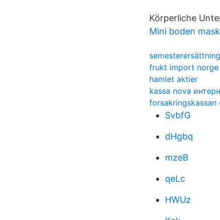
Körperliche Unte
Mini boden mask
semesterersättnin
frukt import norge
hamlet aktier
kassa nova интер
forsakringskassan 
SvbfG
dHgbq
mzeB
qeLc
HWUz