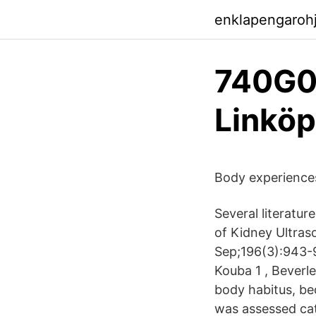
enklapengaroh
740G06
Linköp
Body experiences
Several literatur
of Kidney Ultras
Sep;196(3):943-9.
Kouba 1 , Beverle
body habitus, be
was assessed cat