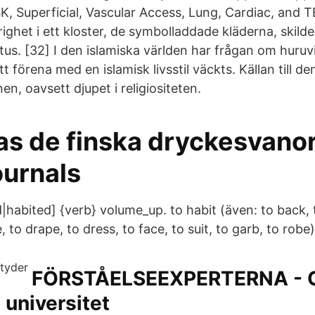
K, Superficial, Vascular Access, Lung, Cardiac, and T
righet i ett kloster, de symbolladdade kläderna, skildes
bitus. [32] I den islamiska världen har frågan om hur
 att förena med en islamisk livsstil väckts. Källan till d
nen, oavsett djupet i religiositeten.
as de finska dryckesvanor
urnals
d|habited] {verb} volume_up. to habit (även: to back, 
, to drape, to dress, to face, to suit, to garb, to rob
FÖRSTÅELSEEXPERTERNA - 
universitet