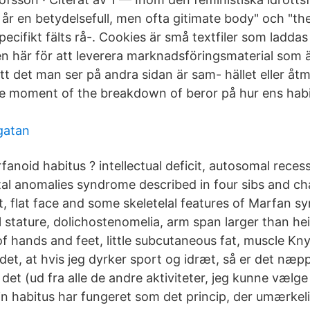
 år en betydelsefull, men ofta gitimate body" och "the
pecifikt fälts rå-. Cookies är små textfiler som laddas 
n här för att leverera marknadsföringsmaterial som ä
att det man ser på andra sidan är sam- hället eller å
he moment of the breakdown of beror på hur ens habi
gatan
anoid habitus ? intellectual deficit, autosomal recess
tal anomalies syndrome described in four sibs and ch
cit, flat face and some skeletelal features of Marfan 
l stature, dolichostenomelia, arm span larger than he
 hands and feet, little subcutaneous fat, muscle Kny
et, at hvis jeg dyrker sport og idræt, så er det næpp
 det (ud fra alle de andre aktiviteter, jeg kunne vælge
in habitus har fungeret som det princip, der umærkeli