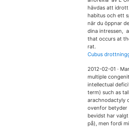
hävdas att idrott
habitus och ett s
när du öppnar de
dina intressen, 
that occurs at t
rat.
Cubus drottning
2012-02-01 · Marf
multiple congeni
intellectual defi
term) such as tal
arachnodactyly of
ovenfor betyder d
bevidst har valgt
på), men fordi m