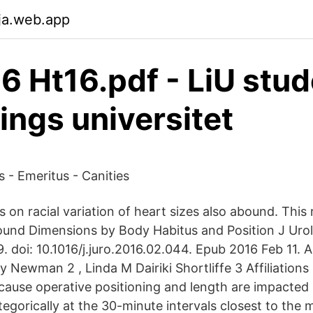
ja.web.app
 Ht16.pdf - LiU stud
ings universitet
 - Emeritus - Canities
es on racial variation of heart sizes also abound. This
ound Dimensions by Body Habitus and Position J Urol
 doi: 10.1016/j.juro.2016.02.044. Epub 2016 Feb 11. A
y Newman 2 , Linda M Dairiki Shortliffe 3 Affiliation
cause operative positioning and length are impacted 
egorically at the 30-minute intervals closest to the