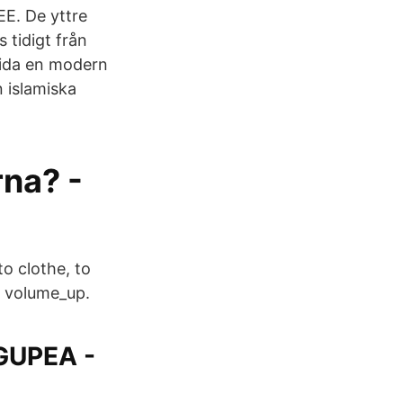
EE. De yttre
 tidigt från
uvida en modern
en islamiska
na? -
to clothe, to
e) volume_up.
GUPEA -