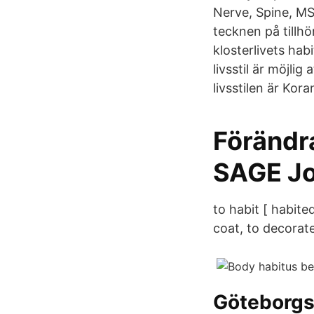
Nerve, Spine, MS
tecknen på tillhö
klosterlivets ha
livsstil är möjlig
livsstilen är Kora
Förändr
SAGE Jo
to habit [ habite
coat, to decorate
Göteborgs 