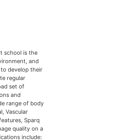
t school is the
nvironment, and
to develop their
te regular
oad set of
ions and
ide range of body
l, Vascular
features, Sparq
mage quality on a
cations include: