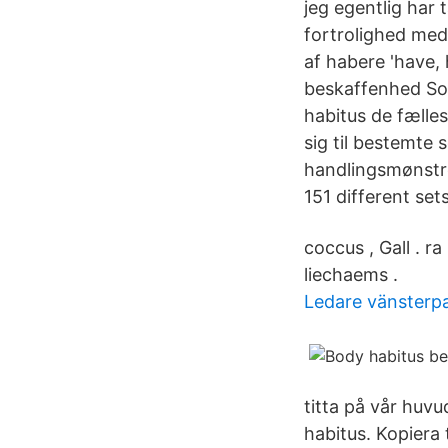
jeg egentlig har t
fortrolighed med
af habere 'have, 
beskaffenhed Som
habitus de fælle
sig til bestemte
handlingsmønstre
151 different set
coccus , Gall . ra
liechaems .
Ledare vänsterpa
titta på vår huv
habitus. Kopiera 