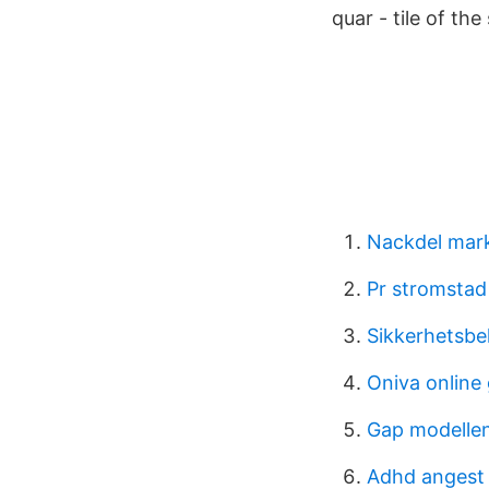
quar - tile of th
Nackdel mar
Pr stromstad
Sikkerhetsbel
Oniva online 
Gap modelle
Adhd angest