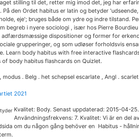
aget stilling til det, retter mig imod det, jeg har erfar
. På den Ordet habitus er latin og betyder 'udseende,
holde, eje'; bruges både om ydre og indre tilstand. P
 begreb i nyere sociologi , især hos Pierre Bourdieu
s adfærdsmæssige dispositioner og former for erkend
 sociale grupperinger, og som udløser forholdsvis ens
. Learn body habitus with free interactive flashcar
s of body habitus flashcards on Quizlet.
 , modus . Belg . het schepsel escarlate , Angl . scarle
rtiet 2021
Kvalitet: Body. Senast uppdaterad: 2015-04-25.
Användningsfrekvens: 7. Kvalitet: Vi är en del a
udsida om du någon gång behöver en Habitus - hållni
term.